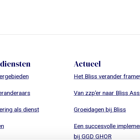
diensten
Actueel
ergebieden
Het Bliss verander fram
eranderaars
Van zzp’er naar Bliss Ass
ring als dienst
Groeidagen bij Bliss
en
Een succesvolle implemen
bij GGD GHOR