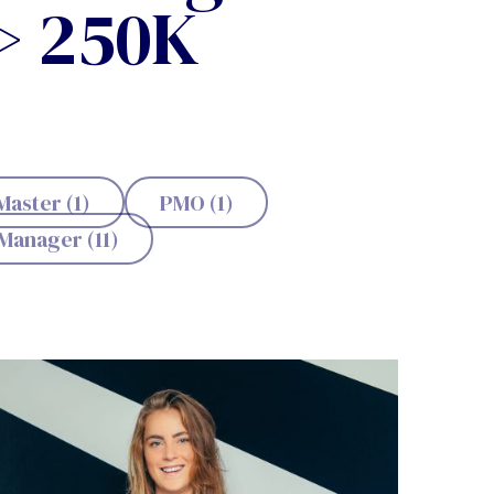
> 250K
aster (1)
PMO (1)
Manager (11)