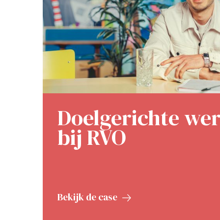
Doelgerichte we
bij RVO
Bekijk de case