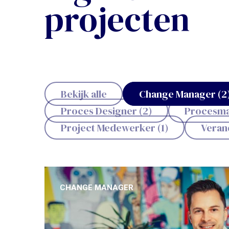
projecten
Bekijk alle
Change Manager (2
Proces Designer (2)
Procesma
Project Medewerker (1)
Verand
CHANGE MANAGER