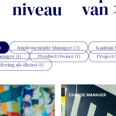
van 
niveau
)
Implementatie Manager (3)
Kanban M
nager (1)
Product Owner (1)
Project 
ering als dienst (1)
CHANGE MANAGER