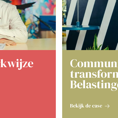
rkwijze
Communic
transform
Belasting
Bekijk de case