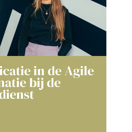
atie in de Agile
atie bij de
dienst