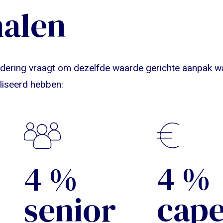
halen
andering vraagt om dezelfde waarde gerichte aanpak w
aliseerd hebben:
5
%
5
%
cape
senior