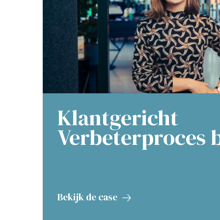
Klantgericht
Verbeterproces b
Bekijk de case