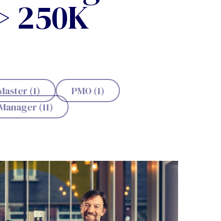
> 250K
aster (1)
PMO (1)
Manager (11)