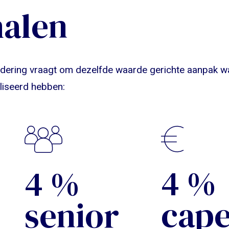
halen
andering vraagt om dezelfde waarde gerichte aanpak w
aliseerd hebben:
5
%
5
%
cape
senior