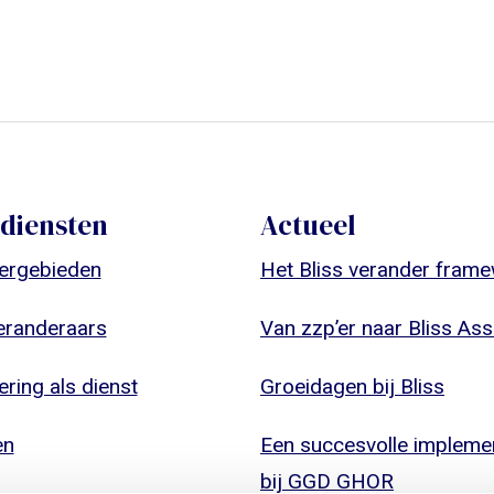
diensten
Actueel
ergebieden
Het Bliss verander fram
eranderaars
Van zzp’er naar Bliss Ass
ring als dienst
Groeidagen bij Bliss
en
Een succesvolle implemen
bij GGD GHOR