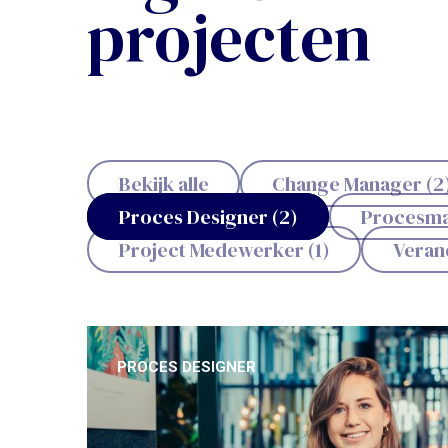
projecten
Bekijk alle
Change Manager (2
Proces Designer (2)
Procesma
Project Medewerker (1)
Verand
PROCES DESIGNER