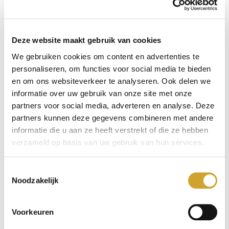
eigen gemaakt en liet al
snel zijn toegevoegde
waarde zien als Kanban
Deze website maakt gebruik van cookies
We gebruiken cookies om content en advertenties te
Master, zowel in de
personaliseren, om functies voor social media te bieden
opdracht als bij het
en om ons websiteverkeer te analyseren. Ook delen we
informatie over uw gebruik van onze site met onze
verbeteren van de rol
partners voor social media, adverteren en analyse. Deze
Kanban Master. Een
partners kunnen deze gegevens combineren met andere
informatie die u aan ze heeft verstrekt of die ze hebben
echte teamspeler en fijne
verzameld op basis van uw gebruik van hun services.
collega om mee samen te
Toestemmingsselectie
werken.”
Noodzakelijk
– OLFRED NIJENBANNING | TEAMMANAGER
Voorkeuren
KLANTINZICHT RVO